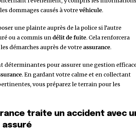
 concernant l’événement, y compris les information
t les dommages causés à votre
véhicule
.
époser une plainte auprès de la police si l’autre
suré ou a commis un
délit de fuite
. Cela renforcera
ra les démarches auprès de votre
assurance
.
t déterminantes pour assurer une gestion efficac
ssurance
. En gardant votre calme et en collectant
ertinentes, vous préparez le terrain pour les
ance traite un accident avec u
 assuré