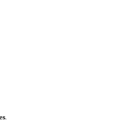
e
es
.