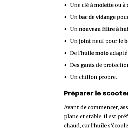
Une clé à
molette
ou à 
Un
bac de vidange
pour
Un
nouveau filtre à hu
Un
joint
neuf pour le
b
De l’
huile moto
adapté
Des
gants
de protectio
Un chiffon propre.
Préparer le scoote
Avant de commencer, ass
plane et stable. Il est pré
chaud, car l’
huile
s’écoule