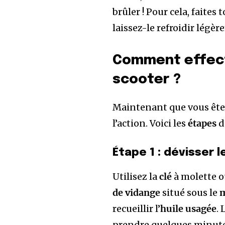
brûler ! Pour cela, faites 
laissez-le refroidir légè
Comment effectu
scooter ?
Maintenant que vous êtes 
l’action. Voici les
étapes
d
Étape 1 : dévisser 
Utilisez la
clé
à molette o
de vidange
situé sous le
recueillir l’
huile usagée
. 
prendre quelques minute