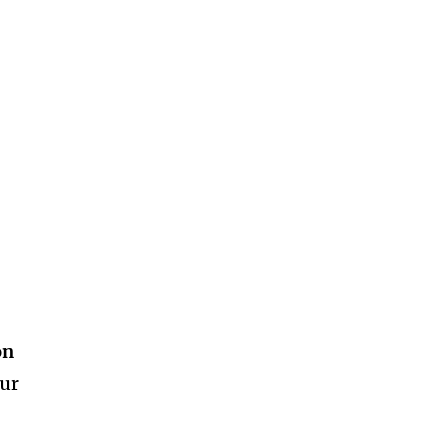
on
ur