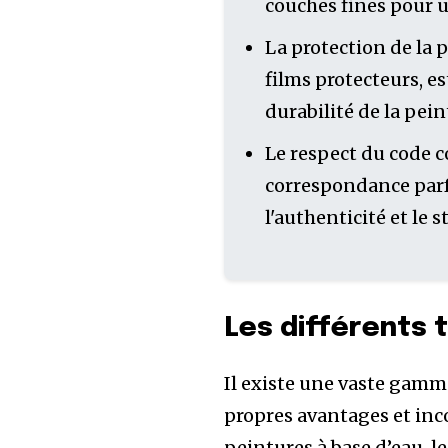
couches fines pour u
La protection de la 
films protecteurs, es
durabilité de la pei
Le respect du code c
correspondance parf
l'authenticité et le s
Les différents 
Il existe une vaste gamm
propres avantages et in
peintures à base d’eau, le