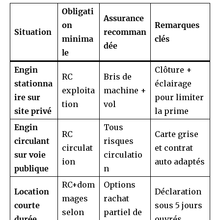
Obligati
Assurance
on
Remarques
Situation
recomman
minima
clés
dée
le
Engin
Clôture +
RC
Bris de
stationna
éclairage
exploita
machine +
ire sur
pour limiter
tion
vol
site privé
la prime
Engin
Tous
RC
Carte grise
circulant
risques
circulat
et contrat
sur voie
circulatio
ion
auto adaptés
publique
n
RC+dom
Options
Location
Déclaration
mages
rachat
courte
sous 5 jours
selon
partiel de
durée
ouvrés