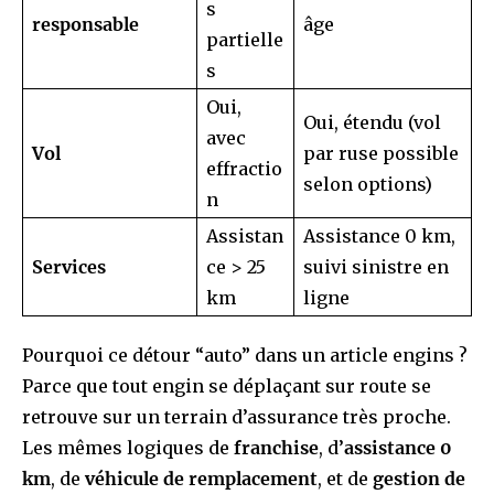
s
responsable
âge
partielle
s
Oui,
Oui, étendu (vol
avec
Vol
par ruse possible
effractio
selon options)
n
Assistan
Assistance 0 km,
Services
ce > 25
suivi sinistre en
km
ligne
Pourquoi ce détour “auto” dans un article engins ?
Parce que tout engin se déplaçant sur route se
retrouve sur un terrain d’assurance très proche.
Les mêmes logiques de
franchise
, d’
assistance 0
km
, de
véhicule de remplacement
, et de
gestion de