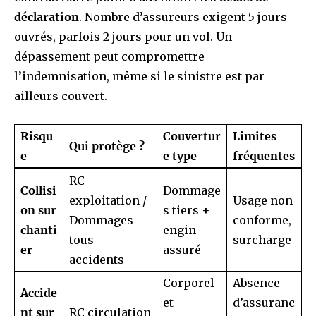
déclaration
. Nombre d’assureurs exigent 5 jours
ouvrés, parfois 2 jours pour un vol. Un
dépassement peut compromettre
l’indemnisation, même si le sinistre est par
ailleurs couvert.
Risqu
Couvertur
Limites
Qui protège ?
e
e type
fréquentes
RC
Collisi
Dommage
exploitation /
Usage non
on sur
s tiers +
Dommages
conforme,
chanti
engin
tous
surcharge
er
assuré
accidents
Corporel
Absence
Accide
et
d’assuranc
nt sur
RC circulation