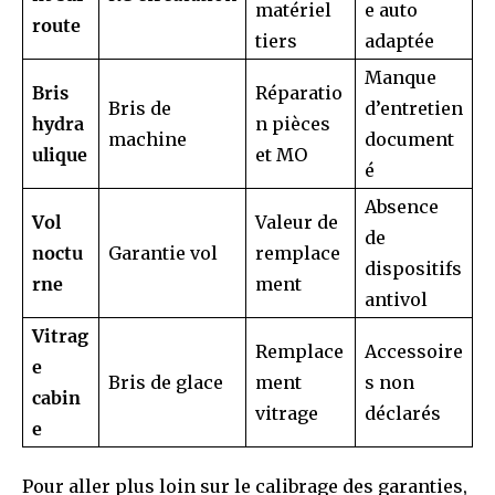
matériel
e auto
route
tiers
adaptée
Manque
Bris
Réparatio
Bris de
d’entretien
hydra
n pièces
machine
document
ulique
et MO
é
Absence
Vol
Valeur de
de
noctu
Garantie vol
remplace
dispositifs
rne
ment
antivol
Vitrag
Remplace
Accessoire
e
Bris de glace
ment
s non
cabin
vitrage
déclarés
e
Pour aller plus loin sur le calibrage des garanties,