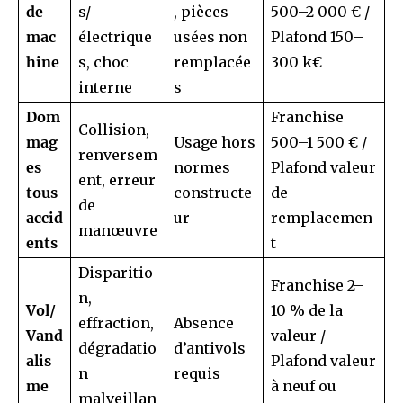
de
s/
, pièces
500–2 000 € /
mac
électrique
usées non
Plafond 150–
hine
s, choc
remplacée
300 k€
interne
s
Dom
Franchise
Collision,
mag
Usage hors
500–1 500 € /
renversem
es
normes
Plafond valeur
ent, erreur
tous
constructe
de
de
accid
ur
remplacemen
manœuvre
ents
t
Disparitio
Franchise 2–
n,
Vol/
10 % de la
effraction,
Absence
Vand
valeur /
dégradatio
d’antivols
alis
Plafond valeur
n
requis
me
à neuf ou
malveillan