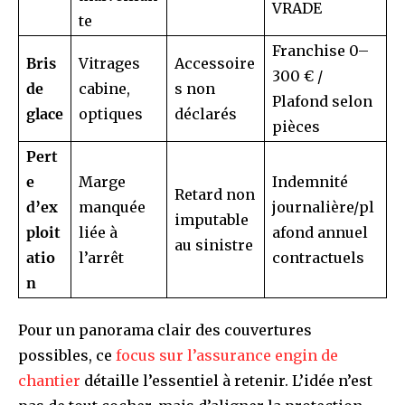
VRADE
te
Franchise 0–
Bris
Vitrages
Accessoire
300 € /
de
cabine,
s non
Plafond selon
glace
optiques
déclarés
pièces
Pert
e
Marge
Indemnité
Retard non
d’ex
manquée
journalière/pl
imputable
ploit
liée à
afond annuel
au sinistre
atio
l’arrêt
contractuels
n
Pour un panorama clair des couvertures
possibles, ce
focus sur l’assurance engin de
chantier
détaille l’essentiel à retenir. L’idée n’est